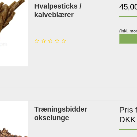
Hvalpesticks /
45,0
kalveblærer
(inkl. m
Træningsbidder
Pris 
okselunge
DKK