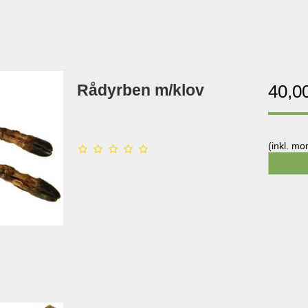
Rådyrben m/klov
40,0
(inkl. m