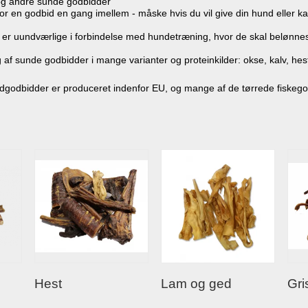
g andre sunde godbidder
or en godbid en gang imellem - måske hvis du vil give din hund eller ka
.
n er uundværlige i forbindelse med hundetræning, hvor de skal belønn
 af sunde godbidder i mange varianter og proteinkilder: okse, kalv, hest, 
ødgodbidder er produceret indenfor EU, og mange af de tørrede fiskeg
Hest
Lam og ged
Gri