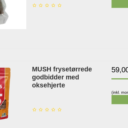
MUSH frysetørrede
59,0
godbidder med
oksehjerte
(inkl. m