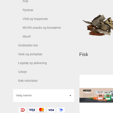
Fisk
Fjerkræ
Vildt og hoppende
MUSH snacks og frysetørret
Woolf
Godbidder kat
Fisk
Vask og pelspleje
Legetøj og aktivering
Udstyr
Køb returlabel