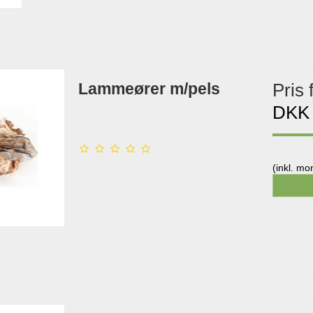
Lammeører m/pels
Pris 
DKK
(inkl. m