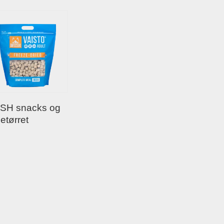
SH snacks og
setørret