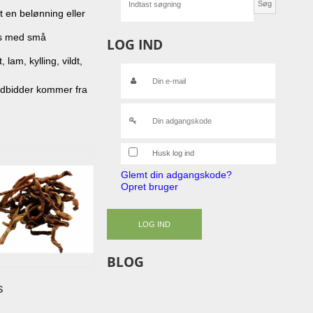
Søg
t en belønning eller
es med små
LOG IND
lam, kylling, vildt,
odbidder kommer fra
Husk log ind
Glemt din adgangskode?
Opret bruger
LOG IND
BLOG
s