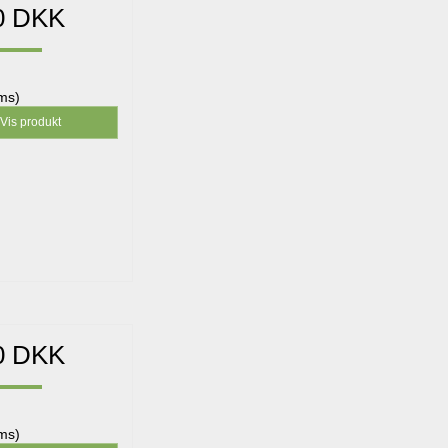
0 DKK
oms)
Vis produkt
0 DKK
oms)