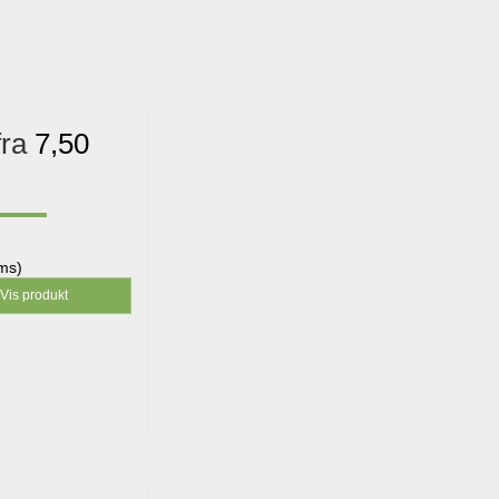
fra
7,50
oms)
Vis produkt