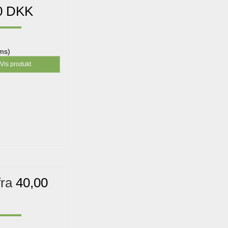
0 DKK
oms)
Vis produkt
fra
40,00