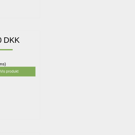
0 DKK
oms)
Vis produkt