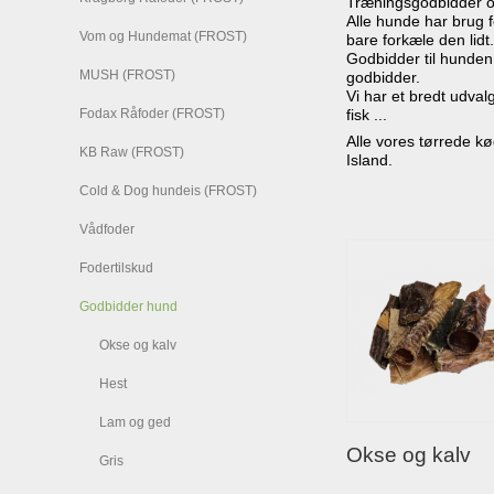
Træningsgodbidder o
Alle hunde har brug f
Vom og Hundemat (FROST)
bare forkæle den lidt
Godbidder til hunde
MUSH (FROST)
godbidder.
Vi har et bredt udvalg
Fodax Råfoder (FROST)
fisk ...
Alle vores tørrede k
KB Raw (FROST)
Island.
Cold & Dog hundeis (FROST)
Vådfoder
Fodertilskud
Godbidder hund
Okse og kalv
Hest
Lam og ged
Okse og kalv
Gris