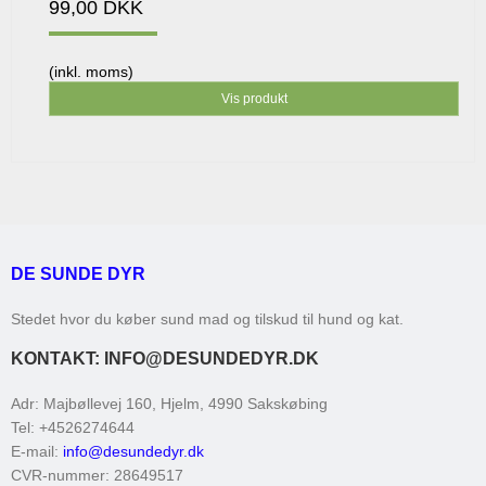
99,00 DKK
(inkl. moms)
Vis produkt
DE SUNDE DYR
Stedet hvor du køber sund mad og tilskud til hund og kat.
KONTAKT: INFO@DESUNDEDYR.DK
Adr
:
Majbøllevej 160, Hjelm
, 4990
Sakskøbing
Tel
:
+4526274644
E-mail
:
info@desundedyr.dk
CVR-nummer
:
28649517