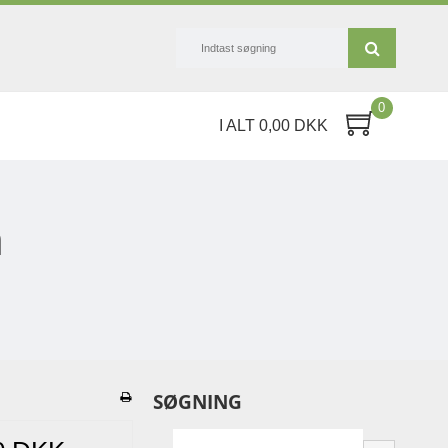
0
I ALT 0,00 DKK
n
SØGNING