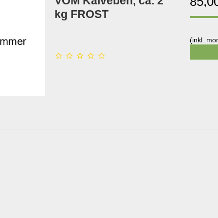
VOM Kalveben, ca. 2
85,0
kg FROST
(inkl. m