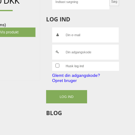
0 DKK
Søg
LOG IND
oms)
Vis produkt
Husk log ind
Glemt din adgangskode?
Opret bruger
LOG IND
BLOG