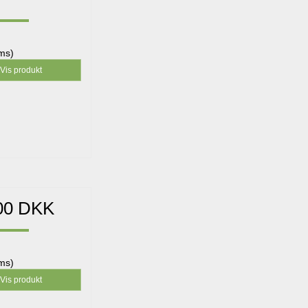
oms)
Vis produkt
00 DKK
oms)
Vis produkt