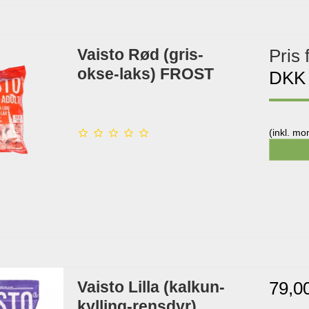
Vaisto Rød (gris-
Pris 
okse-laks) FROST
DKK
(inkl. m
Vaisto Lilla (kalkun-
79,0
kylling-rensdyr)