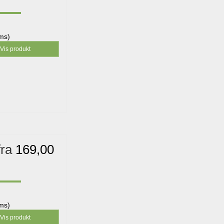
oms)
Vis produkt
fra
169,00
oms)
Vis produkt