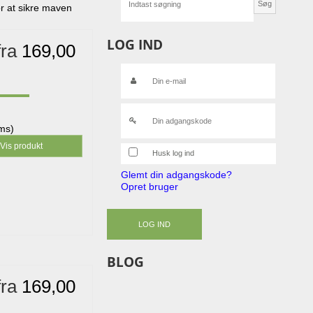
Søg
or at sikre maven
LOG IND
fra
169,00
oms)
Vis produkt
Husk log ind
Glemt din adgangskode?
Opret bruger
LOG IND
BLOG
fra
169,00