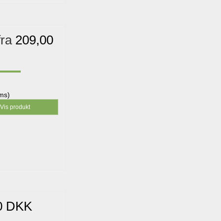
fra
209,00
oms)
Vis produkt
0 DKK