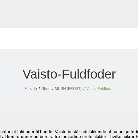
Vaisto-Fuldfoder
Forside
/
Shop
/
MUSH (FROST)
/
Vaisto-Fuldfoder
t naturligt fuldfoder til hunde. Vaisto består udelukkende af naturlige fø
 af kød, organer og ben fra tre forskellige proteinkilder - hvilket sikrer