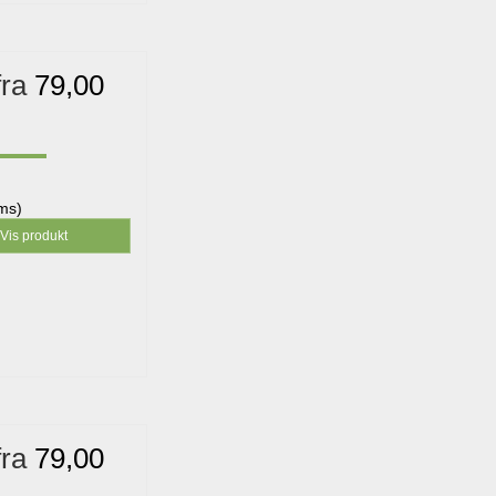
fra
79,00
oms)
Vis produkt
fra
79,00