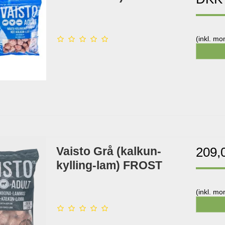
(inkl. m
Vaisto Grå (kalkun-
209,
kylling-lam) FROST
(inkl. m