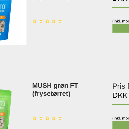
(inkl. m
MUSH grøn FT
Pris 
(frysetørret)
DKK
(inkl. m