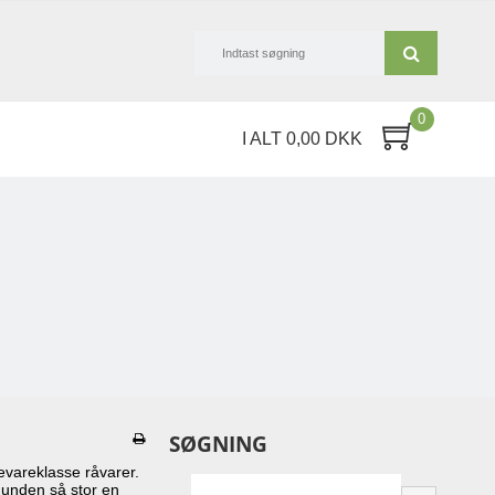
0
I ALT 0,00 DKK
SØGNING
devareklasse råvarer.
 hunden så stor en