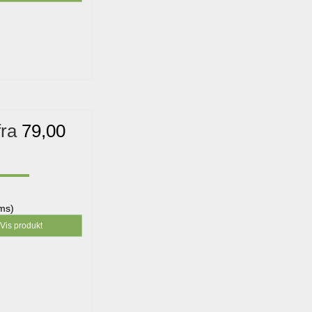
fra
79,00
oms)
Vis produkt