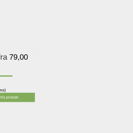
fra
79,00
oms)
Vis produkt