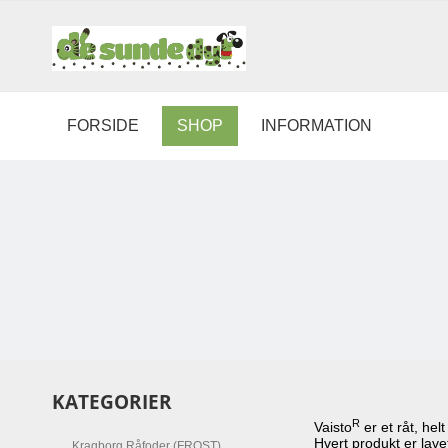
FORSIDE
SHOP
INFORMATION
KATEGORIER
R
Vaisto
er et råt, hel
Hvert produkt er lavet
Kragborg Råfoder (FROST)