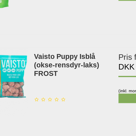
Vaisto Puppy Isblå
Pris 
(okse-rensdyr-laks)
DKK
FROST
(inkl. m