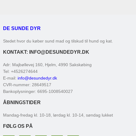
DE SUNDE DYR
Stedet hvor du køber sund mad og tilskud til hund og kat.
KONTAKT: INFO@DESUNDEDYR.DK
Adr
:
Majbøllevej 160, Hjelm
, 4990
Sakskøbing
Tel
:
+4526274644
E-mail
:
info@desundedyr.dk
CVR-nummer
:
28649517
Bankoplysninger
:
6695-1008540027
ÅBNINGSTIDER
Mandag-fredag kl. 10-18, lørdag kl. 10-14, søndag lukket
FØLG OS PÅ