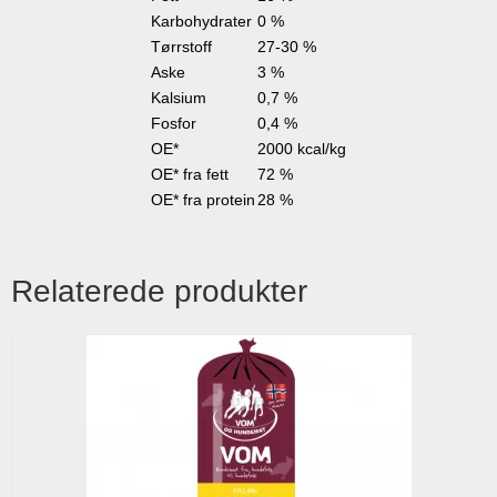
Karbohydrater
0 %
Tørrstoff
27-30 %
Aske
3 %
Kalsium
0,7 %
Fosfor
0,4 %
OE*
2000 kcal/kg
OE* fra fett
72 %
OE* fra protein
28 %
Relaterede produkter