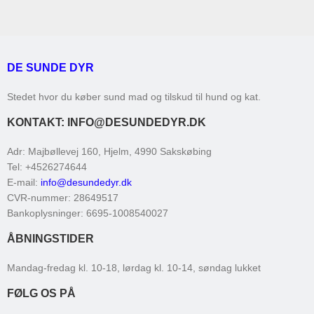
DE SUNDE DYR
Stedet hvor du køber sund mad og tilskud til hund og kat.
KONTAKT: INFO@DESUNDEDYR.DK
Adr
:
Majbøllevej 160, Hjelm
, 4990
Sakskøbing
Tel
:
+4526274644
E-mail
:
info@desundedyr.dk
CVR-nummer
:
28649517
Bankoplysninger
:
6695-1008540027
ÅBNINGSTIDER
Mandag-fredag kl. 10-18, lørdag kl. 10-14, søndag lukket
FØLG OS PÅ