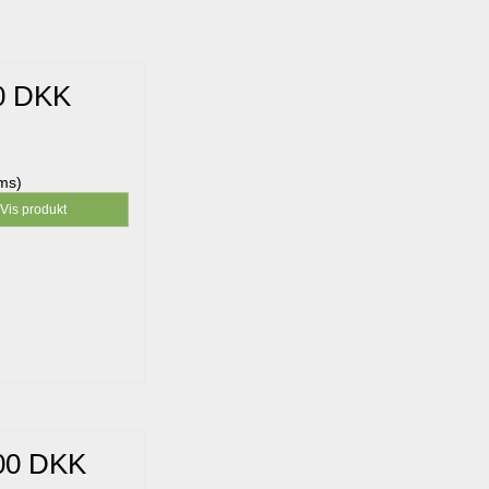
0 DKK
oms)
Vis produkt
00 DKK