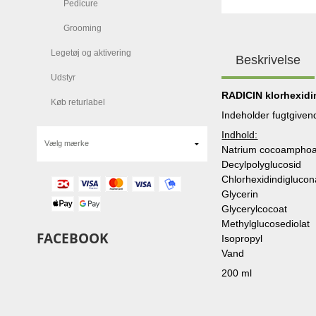
Pedicure
Grooming
Legetøj og aktivering
Beskrivelse
Udstyr
RADICIN klorhexid
Køb returlabel
Indeholder fugtgivend
Indhold:
Natrium cocoamphoa
Decylpolyglucosid
Chlorhexidindigluco
Glycerin
Glycerylcocoat
Methylglucosediolat
FACEBOOK
Isopropyl
Vand
200 ml