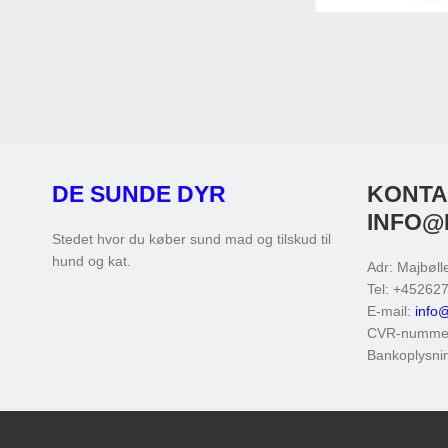
DE SUNDE DYR
KONTA
INFO@
Stedet hvor du køber sund mad og tilskud til
hund og kat.
Adr
:
Majbøll
Tel
:
+452627
E-mail
:
info
CVR-numme
Bankoplysni