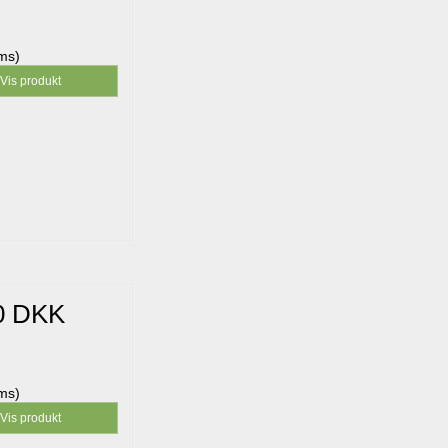
oms)
Vis produkt
0 DKK
oms)
Vis produkt