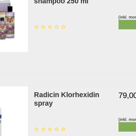
shampoo 250 ml
(inkl. m
Radicin Klorhexidin
79,0
spray
(inkl. m