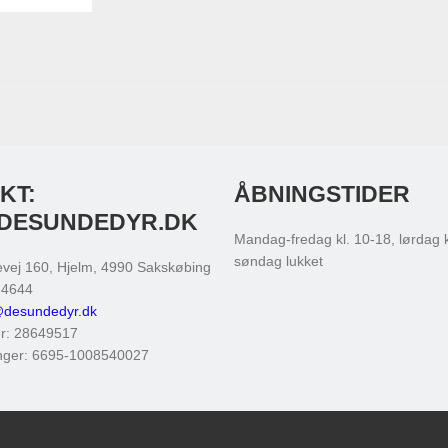
KT:
ÅBNINGSTIDER
DESUNDEDYR.DK
Mandag-fredag kl. 10-18, lørdag k
søndag lukket
evej 160, Hjelm
, 4990
Sakskøbing
4644
@desundedyr.dk
r
:
28649517
nger
:
6695-1008540027