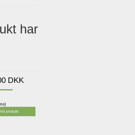
ukt har
00 DKK
oms)
Vis produkt