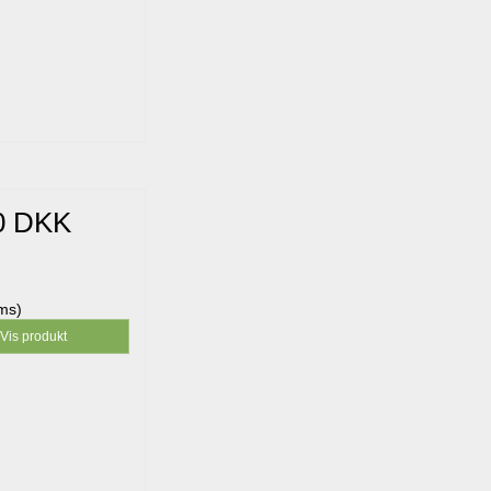
0 DKK
oms)
Vis produkt