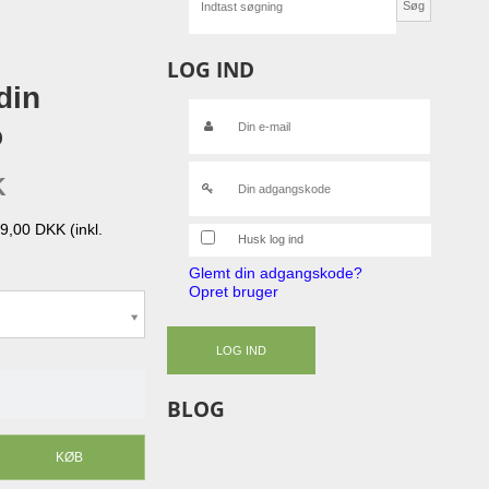
Søg
LOG IND
din
o
K
109,00 DKK
(inkl.
Husk log ind
Glemt din adgangskode?
Opret bruger
LOG IND
BLOG
KØB