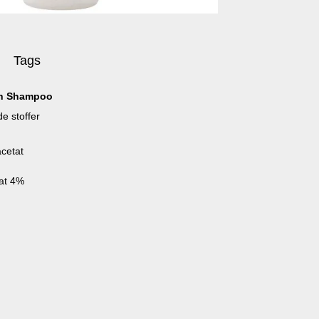
Tags
in Shampoo
e stoffer
cetat
nat 4%