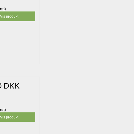
oms)
Vis produkt
0 DKK
oms)
Vis produkt