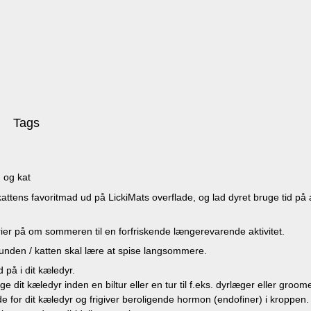
Tags
d og kat
ttens favoritmad ud på LickiMats overflade, og lad dyret bruge tid på a
ier på om sommeren til en forfriskende længerevarende aktivitet.
unden / katten skal lære at spise langsommere.
 på i dit kæledyr.
lige dit kæledyr inden en biltur eller en tur til f.eks. dyrlæger eller groome
de for dit kæledyr og frigiver beroligende hormon (endofiner) i kroppen