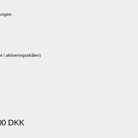
tungen.
t i aktiveringsskålen)
00 DKK