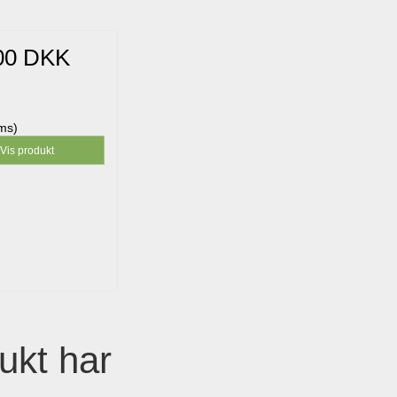
00 DKK
oms)
Vis produkt
ukt har