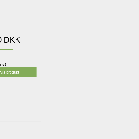
0 DKK
oms)
Vis produkt