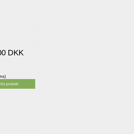
00 DKK
oms)
Vis produkt