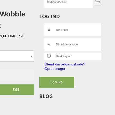
Søg
 Wobble
LOG IND
K
149,00 DKK
(inkl.
Husk log ind
Glemt din adgangskode?
Opret bruger
LOG IND
KØB
BLOG