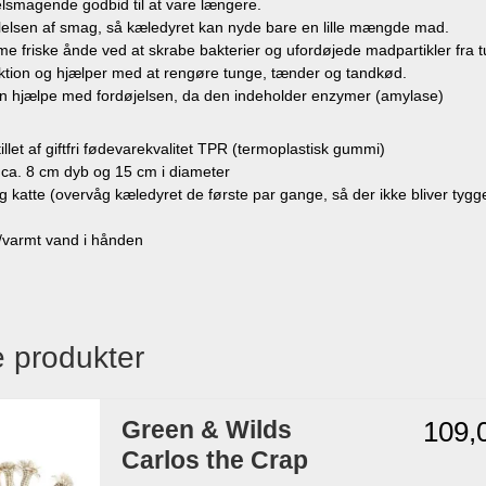
 velsmagende godbid til at vare længere.
ølelsen af ​​smag, så kæledyret kan nyde bare en lille mængde mad.
e friske ånde ved at skrabe bakterier og ufordøjede madpartikler fra 
ktion og hjælper med at rengøre tunge, tænder og tandkød.
an hjælpe med fordøjelsen, da den indeholder enzymer (amylase)
illet af giftfri fødevarekvalitet TPR (termoplastisk gummi)
 ca. 8 cm dyb og 15 cm i diameter
og katte (overvåg kæledyret de første par gange, så der ikke bliver tygge
t/varmt vand i hånden
å
 produkter
Green & Wilds
109,
Carlos the Crap