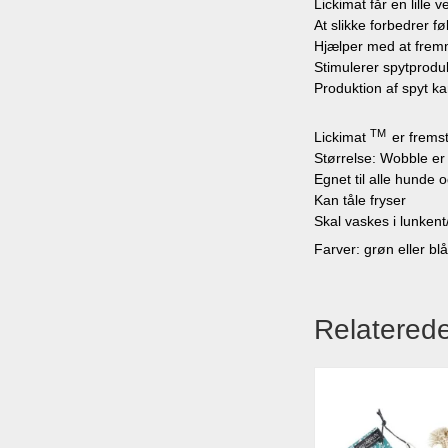
Lickimat får en lille
At slikke forbedrer f
Hjælper med at fremm
Stimulerer spytprodu
Produktion af spyt k
TM
Lickimat
er fremst
Størrelse: Wobble er
Egnet til alle hunde 
Kan tåle fryser
Skal vaskes i lunken
Farver: grøn eller bl
Relaterede