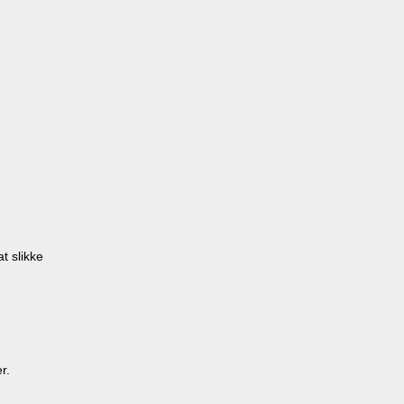
t slikke
r.
.