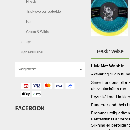
Plysdyr
Træktove og rebbolde
Kat
Green & Wilds
Udstyr
Beskrivelse
Køb returlabel
LickiMat Wobble
Aktivering til din hun
Smør hundens eller ka
aktivitetsskålen ren.
Frys skål med lækker
Fungerer godt hvis h
FACEBOOK
Fremmer rolig adfærd
Fantastisk til at bero
Slikning er beroligen