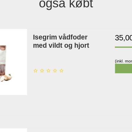
også købt
Isegrim vådfoder
35,0
med vildt og hjort
(inkl. m