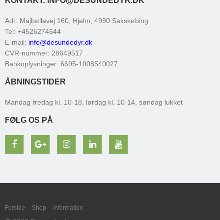
KONTAKT: INFO@DESUNDEDYR.DK
Adr
:
Majbøllevej 160, Hjelm
, 4990
Sakskøbing
Tel
:
+4526274644
E-mail
:
info@desundedyr.dk
CVR-nummer
:
28649517
Bankoplysninger
:
6695-1008540027
ÅBNINGSTIDER
Mandag-fredag kl. 10-18, lørdag kl. 10-14, søndag lukket
FØLG OS PÅ
Forside
Shop
Information